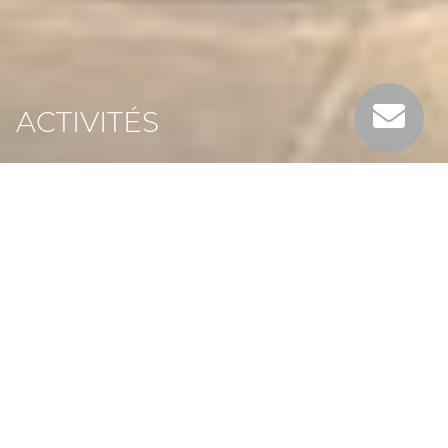
ACTIVITÉS
Actividades in situ y
en el Gard
Para aprovechar al máximo sus vacaciones, hemos
preparado una
selección de actividades
para
hacer en la finca o en la región (con reserva).